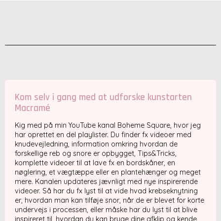
Kom selv i gang med at udforske kunstarten
Macramé
Kig med på min YouTube kanal Boheme Square, hvor jeg
har oprettet en del playlister. Du finder fx videoer med
knudevejledning, information omkring hvordan de
forskellige reb og snore er opbygget, Tips&Tricks,
komplette videoer til at lave fx en bordskåner, en
nøglering, et vægtæppe eller en plantehænger og meget
mere. Kanalen updateres jævnligt med nye inspirerende
videoer. Så har du fx lyst til at vide hvad krebseknytning
er, hvordan man kan tilføje snor, når de er blevet for korte
undervejs i processen, eller måske har du lyst til at blive
inspireret til, hvordan du kan bruge dine afklip og kende