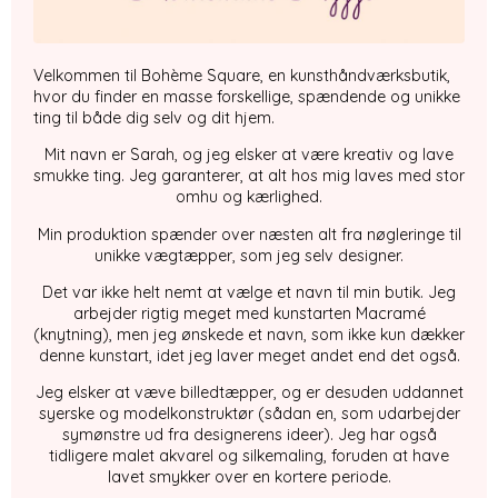
Velkommen til Bohème Square, en kunsthåndværksbutik,
hvor du finder en masse forskellige, spændende og unikke
ting til både dig selv og dit hjem.
Mit navn er Sarah, og jeg elsker at være kreativ og lave
smukke ting. Jeg garanterer, at alt hos mig laves med stor
omhu og kærlighed.
Min produktion spænder over næsten alt fra nøgleringe til
unikke vægtæpper, som jeg selv designer.
Det var ikke helt nemt at vælge et navn til min butik. Jeg
arbejder rigtig meget med kunstarten Macramé
(knytning), men jeg ønskede et navn, som ikke kun dækker
denne kunstart, idet jeg laver meget andet end det også.
Jeg elsker at væve billedtæpper, og er desuden uddannet
syerske og modelkonstruktør (sådan en, som udarbejder
symønstre ud fra designerens ideer). Jeg har også
tidligere malet akvarel og silkemaling, foruden at have
lavet smykker over en kortere periode.